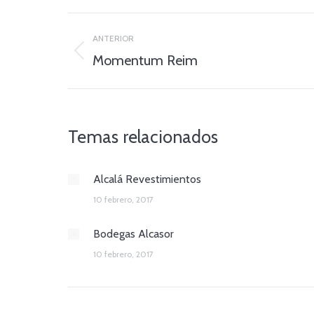
Navegación
ANTERIOR
de
Entrada
Momentum Reim
anterior:
entradas
Temas relacionados
Alcalá Revestimientos
10 febrero, 2017
Bodegas Alcasor
10 febrero, 2017