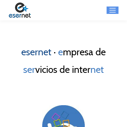
e
sernet
·
e
mpresa de
ser
vicios de inter
net