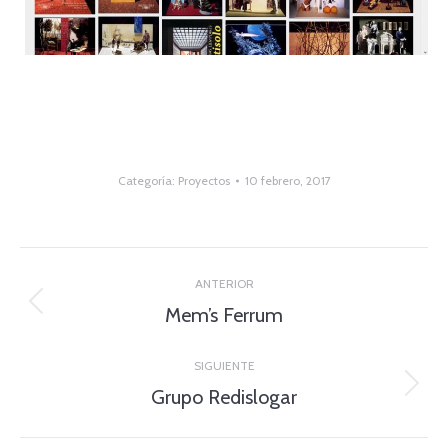
Categoría:
Proyectos
10 febrero, 2017
Navegación
ANTERIOR
de
Mem’s Ferrum
Entrada
anterior:
entradas
SIGUIENTE
Grupo Redislogar
Siguiente
entrada: